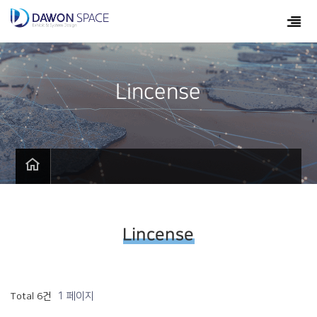
Lincense
Lincense
1 페이지
Total 6건